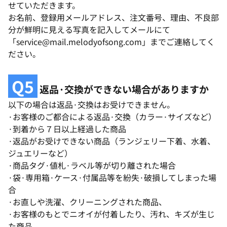
せていただきます。
お名前、登録用メールアドレス、注文番号、理由、不良部
分が鮮明に見える写真を記入してメールにて
「service@mail.melodyofsong.com」までご連絡してく
ださい。
Q5
返品·交換ができない場合がありますか
以下の場合は返品·交換はお受けできません。
·お客様のご都合による返品·交換（カラー·サイズなど）
·到着から７日以上経過した商品
·返品がお受けできない商品（ランジェリー下着、水着、
ジュエリーなど）
·商品タグ·値札·ラベル等が切り離された場合
·袋·専用箱·ケース·付属品等を紛失·破損してしまった場
合
·お直しや洗濯、クリーニングされた商品、
·お客様のもとでニオイが付着したり、汚れ、キズが生じ
た商品